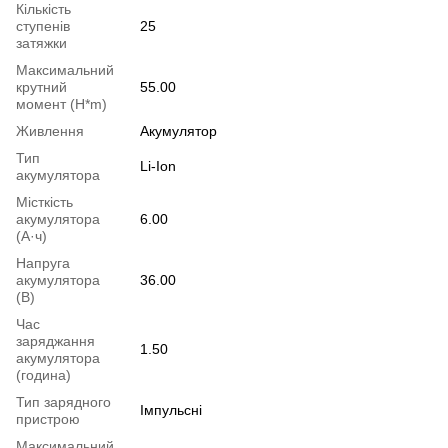
Кількість
ступенів
25
затяжки
Максимальний
крутний
55.00
момент (H*m)
Живлення
Акумулятор
Тип
Li-Ion
акумулятора
Місткість
акумулятора
6.00
(А·ч)
Напруга
акумулятора
36.00
(В)
Час
заряджання
1.50
акумулятора
(година)
Тип зарядного
Імпульсні
пристрою
Максимальний