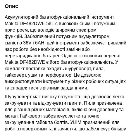
Опис
Акумуляторний багатофункціональний інструмент
Makita DF482DWE 5в1 є високоякісним і потужним
пристроєм, що володіє широким спектром
функцій.
Забезпечений потужним акумулятором
ємністю 36V і 6AH, цей інструмент забезпечує тривалий
час роботи без необхідності заміни або
перезаряджання батареї.
Однією з ключових переваг
Makita DF482DWE є його багатофункціональність.
У
комплект поставки входить шуруповерт, пила,
гайковерт, ушм та перфоратор.
Це дозволяє
використовувати інструмент у різних робочих ситуаціях
та справлятися з різними завданнями.
Шуруповерт має високу потужність, що дозволяє легко
закручувати та відкручувати гвинти.
Пила призначена
для різання різних матеріалів, включаючи деревину та
метал.
Гайковерт забезпечує легке та точне
закручування гайок та болтів.
УШМ призначений для
робіт з поверхнями та її зачистки, що забезпечує більшу