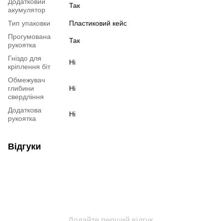
Додатковий
Так
акумулятор
Тип упаковки
Пластиковий кейс
Прогумована
Так
рукоятка
Гніздо для
Ні
кріплення біт
Обмежувач
глибини
Ні
свердління
Додаткова
Ні
рукоятка
Відгуки
Додайте перший відгук