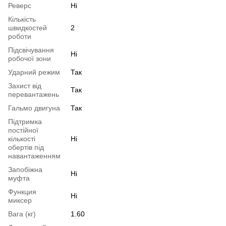
Реверс
Ні
Кількість
швидкостей
2
роботи
Підсвічування
Ні
робочої зони
Ударний режим
Так
Захист від
Так
перевантажень
Гальмо двигуна
Так
Підтримка
постійної
кількості
Ні
обертів під
навантаженням
Запобіжна
Ні
муфта
Функция
Ні
миксер
Вага (кг)
1.60