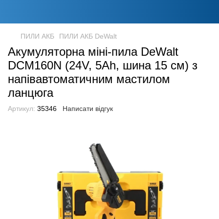
ПИЛИ АКБ
ПИЛИ АКБ DeWalt
Акумуляторна міні-пила DeWalt
DCM160N (24V, 5Аh, шина 15 см) з
напівавтоматичним мастилом
ланцюга
Артикул:
35346
Написати відгук