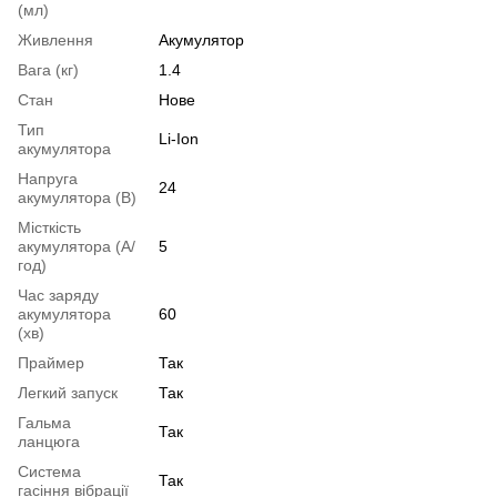
(мл)
Живлення
Акумулятор
Вага (кг)
1.4
Стан
Нове
Тип
Li-Ion
акумулятора
Напруга
24
акумулятора (В)
Місткість
акумулятора (А/
5
год)
Час заряду
акумулятора
60
(хв)
Праймер
Так
Легкий запуск
Так
Гальма
Так
ланцюга
Система
Так
гасіння вібрації