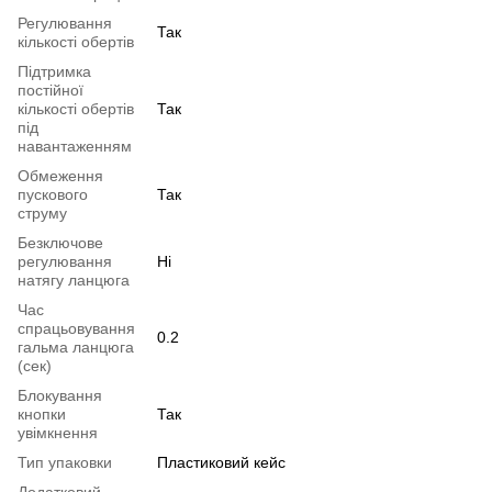
Регулювання
Так
кількості обертів
Підтримка
постійної
кількості обертів
Так
під
навантаженням
Обмеження
пускового
Так
струму
Безключове
регулювання
Ні
натягу ланцюга
Час
спрацьовування
0.2
гальма ланцюга
(сек)
Блокування
кнопки
Так
увімкнення
Тип упаковки
Пластиковий кейс