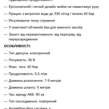
Ергономічний і легкий дизайн мийки не навантажує руку
Працює з витратою води до 330 л/год
і тиском 40 бар
Регулювання тиску струменя
У комплекті об'ємний бак для миючого засобу
Захист від перевантаження, від перегріву, від
перерозрядження
ОСОБЛИВОСТІ:
Тип двигуна: електричний
Потужність: 36 В
Макс. тиск: 40 бар
Продуктивність: 5,5 л/хв
Довжина розпилення: 7-9 метрів
Довжина шлангу: 5 метрів
Час заряду АКБ: 90 хв
Тип охолодження: повітряний
Антивібраційна система: є