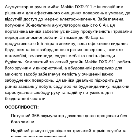
Акумуляторна ручна мийка Makita DXR-911 є інноваційним
рішенням для ефективного очищення поверхонь в умовах, де
відсутній доступ до мережі електроживлення. Забезпечена
потужним 36-вольтним акумулятором ємністю 6 Ач, ця
портативна мийка забезпечує високу продуктивність і тривалий
період автономної роботи. З тиском до 40 бар та
продуктивністю 5.5 літра в хвилину, вона ефективно видаляє
бруд, пил та інші забруднення з різних поверхонь, таких як
автомобілі, велосипеди, садові меблі та навіть фасади
будівель. Компактний та легкий дизайн Makita DXR-911 робить
його зручним у використанні, а вбудований резервуар для
миючого засобу забезпечує легкість у очищенні важко
забруднених поверхонь. Ця мийка ідеально підходить для
різних завдань у побуті, саду або на будмайданчику, надаючи
користувачеві свободу руху та надійну потужність для
бездоганної чистоти.
ОСОБЛИВОСТІ:
Потужний 36В акумулятор дозволяє довго працювати без
його заміни
Надійний двигун відповідає за тривалий термін служби та
підвищення продуктивності