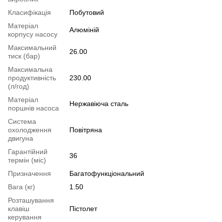
Класифікація
Побутовий
Матеріал
Алюміній
корпусу насосу
Максимальний
26.00
тиск (бар)
Максимальна
продуктивність
230.00
(л/год)
Матеріал
Нержавіюча сталь
поршнів насоса
Система
охолодження
Повітряна
двигуна
Гарантійний
36
термін (міс)
Призначення
Багатофункціональний
Вага (кг)
1.50
Розташування
клавіш
Пістолет
керування