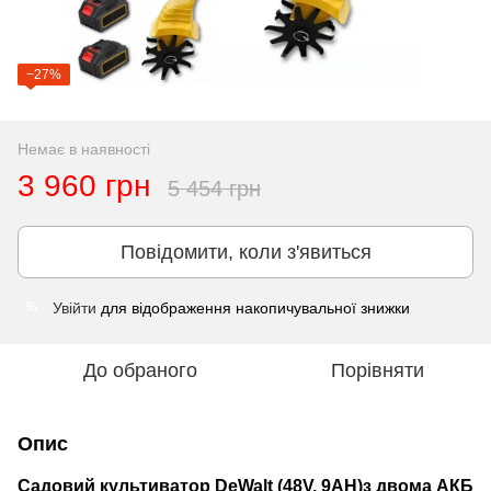
−27%
Немає в наявності
3 960 грн
5 454 грн
Повідомити, коли з'явиться
Увійти
для відображення накопичувальної знижки
%
До обраного
Порівняти
Опис
Садовий культиватор
DeWalt (48V, 9AH)
з двома АКБ