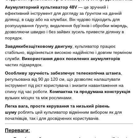
Акумуляторний культиватор 48V
— це зручний і
ефективний інструмент для догляду за ґрунтом на дачній
ділянці, в саду або на клумбах. Він чудово підходить для
розпушування ґрунту, видалення бур'янів і обробки міжрядь,
дозволяючи швидко і без зайвих зусиль привести ділянку в
порядок.
Завдяки
безщітковому двигуну
, культиватор працює
стабільно, відрізняється високою надійністю і довгим терміном
служби.
Використання
двох посилених акумуляторів
частих підзарядок.
Особливу зручність забезпечує
телескопічна штанга
,
регульована від 90 до 120 см, що дозволяє налаштувати
інструмент під ріст користувача і знизити навантаження на
спину під час роботи.
Компактна та продумана конструкція
вузьких місцях та між рослинами.
Легка вага, просте керування та низький рівень
шуму
роблять цей культиватор відмінним вибором як для
початківців, так і для досвідчених користувачів.
Переваги: