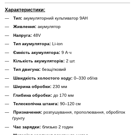
Характеристики:
Тип:
акумуляторний культиватор 9AH
Живлення:
акумулятор
Напруга:
48V
Тип акумулятора:
Li-ion
Ємність акумулятора:
9 А·ч
Кількість акумуляторів:
2 шт.
Тип двигуна:
безщітковий
Швидкість холостого ходу:
0–330 об/хв
Ширина обробки:
230 мм
Глибина обробки:
до 170 мм
Телескопічна штанга:
90–120 см
Призначення:
розпушування, прополювання, обробіток
ґрунту
Час зарядки:
близько 2 годин