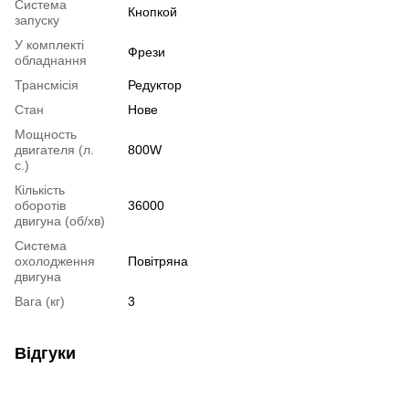
Система
Кнопкой
запуску
У комплекті
Фрези
обладнання
Трансмісія
Редуктор
Стан
Нове
Мощность
двигателя (л.
800W
с.)
Кількість
оборотів
36000
двигуна (об/хв)
Система
охолодження
Повітряна
двигуна
Вага (кг)
3
Відгуки