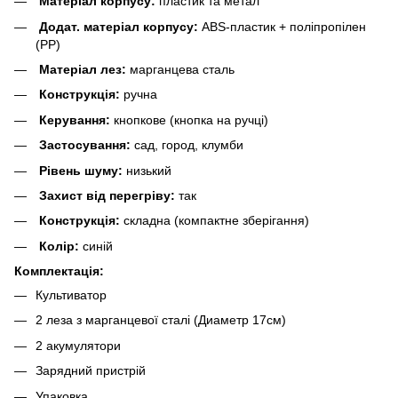
Матеріал корпусу:
пластик та метал
Додат. матеріал корпусу:
ABS-пластик + поліпропілен
(PP)
Матеріал лез:
марганцева сталь
Конструкція:
ручна
Керування:
кнопкове (кнопка на ручці)
Застосування:
сад, город, клумби
Рівень шуму:
низький
Захист від перегріву:
так
Конструкція:
складна (компактне зберігання)
Колір:
синій
Комплектація:
Культиватор
2 леза з марганцевої сталі (Диаметр 17см)
2 акумулятори
Зарядний пристрій
Упаковка