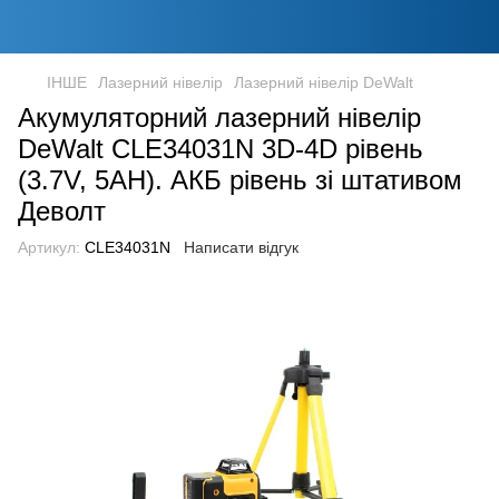
ІНШЕ
Лазерний нівелір
Лазерний нівелір DeWalt
Акумуляторний лазерний нівелір
DeWalt CLE34031N 3D-4D рівень
(3.7V, 5AH). АКБ рівень зі штативом
Деволт
Артикул:
CLE34031N
Написати відгук