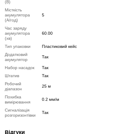
(В)
Місткість
акумулятора
5
(А/год)
Час заряду
акумулятора
60.00
(хв)
Тип упаковки
Пластиковий кейс
Додатковий
Так
акумулятор
Набор насадок
Так
Штатив
Так
Робочий
25 м
діапазон
Похибка
0.2 мм/м
вимірювання
Сигналізація
Так
розгоризонтівки
Відгуки