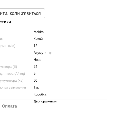
ити, коли з'явиться
стики
Makita
ник
Китай
рмін (міс)
12
Акумулятор
Нове
улятора (В)
24
мулятора (А/год)
5
умулятора (хв)
60
нопки увімкнення
Так
Коробка
Двопоршневий
Оплата