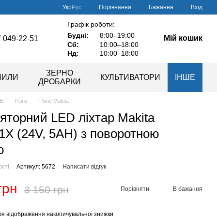
Порівняння
Укр
Рус
Бажання
Вхід
Графік роботи:
Будні:
8:00–19:00
Мій кошик
 049-22-51
Сб:
10:00–18:00
Нд:
10:00–18:00
ЗЕРНО
ПИЛИ
КУЛЬТИВАТОРИ
ІНШЕ
ДРОБАРКИ
ШЕ
Різне
Різне Makita
яторний LED ліхтар Makita
X (24V, 5AH) з поворотною
ю
ості
Артикул: 5672
Написати відгук
грн
3 150 грн
Порівняти
В бажання
я відображення накопичувальної знижки