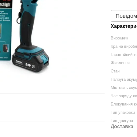
Повідом
Характери
Виробник
Країна вироб
Гарантійний те
Живлення
Стан
Напруга акум
Місткість аку
Час заряду ак
Блокування к
Тип упаковки
Тип двигуна
Доставка