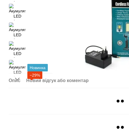
Новинка
−29%
Опис
Новий відгук або коментар