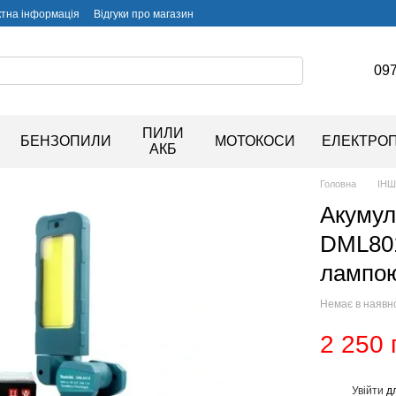
ктна інформація
Відгуки про магазин
097
ПИЛИ
БЕНЗОПИЛИ
МОТОКОСИ
ЕЛЕКТРО
АКБ
Головна
ІН
Акумул
DML801
лампо
Немає в наявн
2 250 
Увійти
дл
%