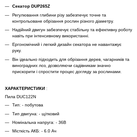
Секатор DUP265Z
Регулювання глибини різу забезпечує точне та
контрольоване обрізання рослин різного діаметру.
Надійний двигун забезпечує стабільну та ефективну роботу
навіть при інтенсивному використанні.
Ергономічний і легкий дизайн секатора не навантажує
руку.
Він ідеально підходить для обрізання дерев, чагарників та
виноградних лоз, дозволяючи садівникам значно
прискорити і спростити процес догляду за рослинами.
ХАРАКТЕРИСТИКИ
:
Пила DUC122N
Тип: - побутова
Тип двигуна: - щітковий
Номінальна напруга: - 36В
Місткість АКБ: - 6.0 Ач