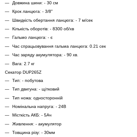
Довжина шини: - 30 см
Крок ланцюга: - 3/8"
Швидкість обертання ланцюга: - 7 м/сек
Кількість оборотів: - 8300 об/хв
Гальмо ланцюга: - є
Час спрацьовування гальма ланцюга: 0.21 сек
Час заряду акумулятора: - 90 хв.
Вага: 2.7 кг
Секатор DUP265Z
Тип: - побутова
Тип двигуна: - щітковий
Тип ножа: односторонній
Номінальна напруга: - 24В
Місткість АКБ: - 5Ач
Живлення: - акумулятор
Товщина різу: - 30мм