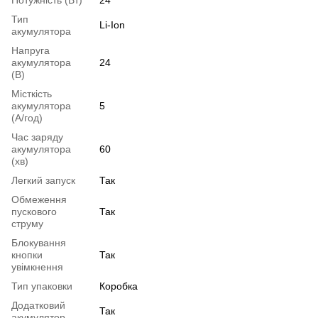
Тип
Li-Ion
акумулятора
Напруга
акумулятора
24
(В)
Місткість
акумулятора
5
(А/год)
Час заряду
акумулятора
60
(хв)
Легкий запуск
Так
Обмеження
пускового
Так
струму
Блокування
кнопки
Так
увімкнення
Тип упаковки
Коробка
Додатковий
Так
акумулятор