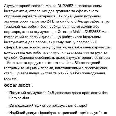
Акумуляторний секатор Makita DUP265Z є високоякісним
інструментом, створеним для зручного та ефективного
обрізання дерев та чагарників.
Він оснащений потужним
акумулятором напругою 24 В та ємністю 5 Ач, що забезпечує
тривалий час роботи без необхідності частої заміни або
перезаряджання акумулятора.
Секатор Makita DUP265Z має
компактний та легкий дизайн, що робить його ідеальним
інструментом для роботи як у саду, так і у професійній
сфері.
Він має ергономічну рукоятку, яка забезпечує зручність і
комфорт під час роботи, знижуючи навантаження на руки та
суглоби.
Основна особливість цього акумуляторного секатора
– його висока продуктивність та точність.
Він оснащений
гострими та міцними лезами, виготовленими з високоякісної
сталі, що забезпечує чистий та рівний різ без пошкодження
рослин.
ОСОБЛИВОСТІ:
Потужний акумулятор 24В дозволяє довго працювати без
його заміни.
Світлодіодний індикатор показує стан батареї
Надійний двигун відповідає за тривалий термін служби та