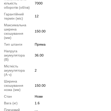
кількість
7000
оборотів (об/хв)
Гарантійний
12
термін (міс)
Максимальна
ширина
150.00
скошування
(мм)
Тип штанги
Пряма
Напруга
акумулятора
36.00
(В)
Місткість
акумулятора
2
(А·ч)
Ширина
скошування
150.00
ножа (мм)
Стан
Нове
Вага (кг)
1.6
Плечовий