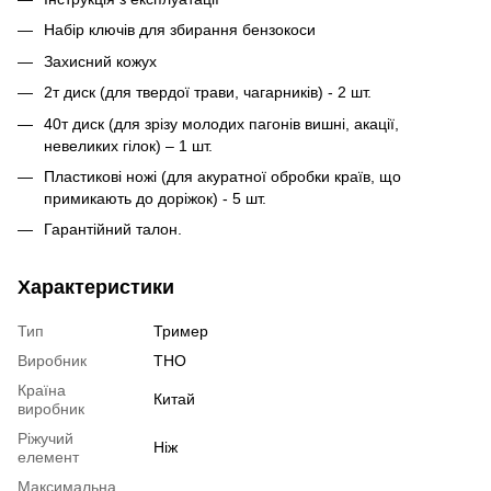
Набір ключів для збирання бензокоси
Захисний кожух
2т диск (для твердої трави, чагарників) - 2 шт.
40т диск (для зрізу молодих пагонів вишні, акації,
невеликих гілок) – 1 шт.
Пластикові ножі (для акуратної обробки країв, що
примикають до доріжок) - 5 шт.
Гарантійний талон.
Характеристики
Тип
Тример
Виробник
THO
Країна
Китай
виробник
Ріжучий
Ніж
елемент
Максимальна