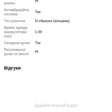
Ні
ремінь
Антивібраційна
Так
система
Тип рукоятки
D-образна (кільцева)
Время заряда
аккумулятора
1.00
(час)
Складная ручка
Так
Регулювання
Ні
ручки по висоті
Відгуки
Додайте перший відгук