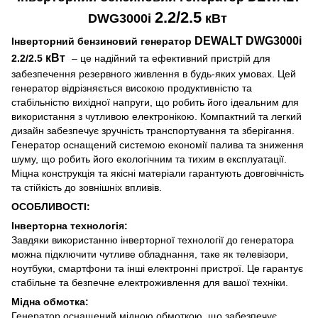
2.2/2.5
DWG3000і
кВт
DEWALT DWG3000і
Інверторний бензиновий генератор
кВт
2.2/2.5
– це надійний та ефективний пристрій для
забезпечення резервного живлення в будь-яких умовах. Цей
генератор відрізняється високою продуктивністю та
стабільністю вихідної напруги, що робить його ідеальним для
використання з чутливою електронікою. Компактний та легкий
дизайн забезпечує зручність транспортування та зберігання.
Генератор оснащений системою економії палива та зниження
шуму, що робить його екологічним та тихим в експлуатації.
Міцна конструкція та якісні матеріали гарантують довговічність
та стійкість до зовнішніх впливів.
ОСОБЛИВОСТІ:
Інверторна технологія:
Завдяки використанню інверторної технології до генератора
можна підключити чутливе обладнання, таке як телевізори,
ноутбуки, смартфони та інші електронні пристрої. Це гарантує
стабільне та безпечне електроживлення для вашої техніки.
Мідна обмотка:
Генератор оснащений мідною обмоткою, що забезпечує