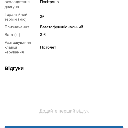
охолодження
Повітряна
двигуна
Гарантійний
36
термін (міс)
Призначення
Багатофункціональний
Вага (кг)
3.6
Розташування
клавіш
Пістолет
керування
Відгуки
Додайте перший відгук