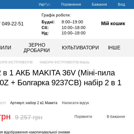
Порівняння
Укр
Рус
Бажання
Вхід
Графік роботи:
Будні:
8:00–19:00
Мій кошик
 049-22-51
Сб:
10:00–18:00
Нд:
10:00–18:00
ЗЕРНО
ПИЛИ
КУЛЬТИВАТОРИ
ІНШЕ
ДРОБАРКИ
ОРИ ІНСТРУМЕНТІВ
НАБОРИ ІНСТРУМЕНТІВ Makita
2 в 1 АКБ MAKITA 36V (Міні-пила
Z + Болгарка 9237CB) набір 2 в 1
ості
Артикул: набор 2 в1 Макита
Написати відгук
грн
9 257 грн
Порівняти
В бажання
я відображення накопичувальної знижки