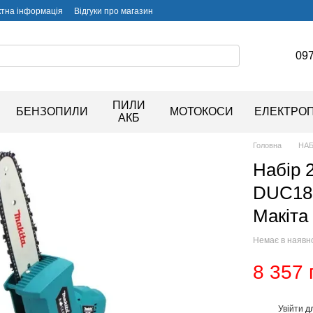
ктна інформація
Відгуки про магазин
097
ПИЛИ
БЕНЗОПИЛИ
МОТОКОСИ
ЕЛЕКТРО
АКБ
Головна
НАБ
Набір 
DUC180
Макіта
Немає в наявн
8 357 
Увійти
дл
%