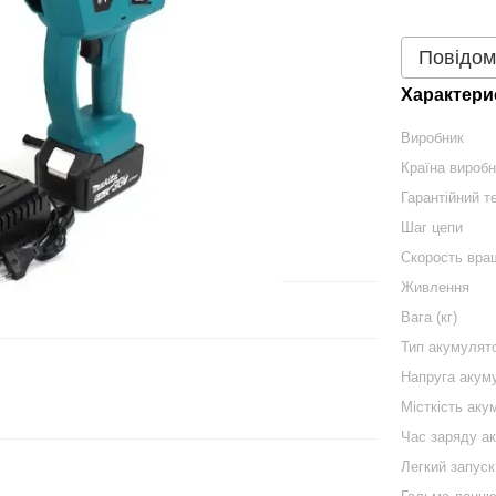
Повідом
Характери
Виробник
Країна вироб
Гарантійний те
Шаг цепи
Скорость вращ
Живлення
Вага (кг)
Тип акумулят
Напруга акум
Місткість аку
Час заряду ак
Легкий запуск