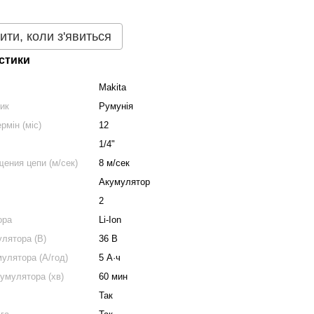
ити, коли з'явиться
стики
Makita
ник
Румунія
рмін (міс)
12
1/4"
ения цепи (м/сек)
8 м/сек
Акумулятор
2
ора
Li-Ion
улятора (В)
36 В
мулятора (А/год)
5 А·ч
умулятора (хв)
60 мин
Так