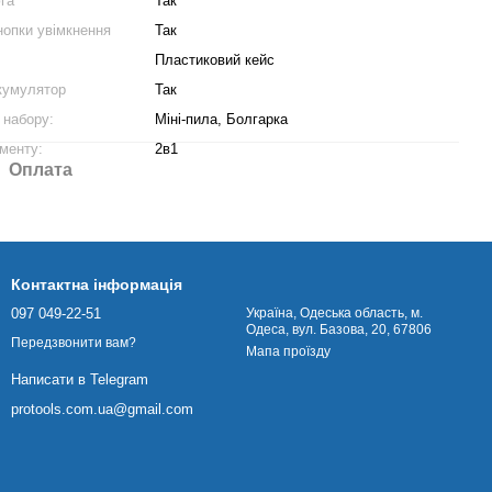
га
Так
нопки увімкнення
Так
Пластиковий кейс
кумулятор
Так
 набору:
Міні-пила, Болгарка
менту:
2в1
Оплата
Контактна інформація
097 049-22-51
Українa, Одеська область, м.
Одеса, вул. Базова, 20, 67806
Передзвонити вам?
Мапа проїзду
Написати в Telegram
protools.com.ua@gmail.com