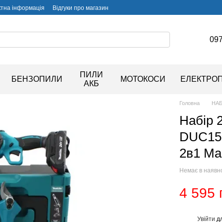
ктна інформація
Відгуки про магазин
097
ПИЛИ
БЕНЗОПИЛИ
МОТОКОСИ
ЕЛЕКТРО
АКБ
Головна
НАБ
Набір 
DUC155
2в1 Ма
Немає в наявн
4 595 
Увійти
дл
%