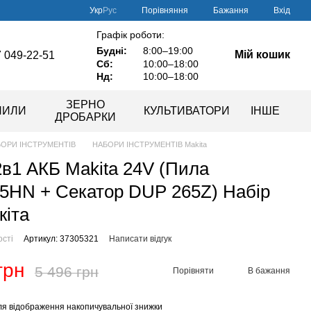
Порівняння
Укр
Рус
Бажання
Вхід
Графік роботи:
Будні:
8:00–19:00
Мій кошик
 049-22-51
Сб:
10:00–18:00
Нд:
10:00–18:00
ЗЕРНО
ПИЛИ
КУЛЬТИВАТОРИ
ІНШЕ
ДРОБАРКИ
ОРИ ІНСТРУМЕНТІВ
НАБОРИ ІНСТРУМЕНТІВ Makita
2в1 АКБ Makita 24V (Пила
HN + Секатор DUP 265Z) Набір
кіта
ості
Артикул: 37305321
Написати відгук
грн
5 496 грн
Порівняти
В бажання
я відображення накопичувальної знижки