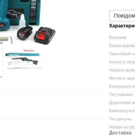
Повідом
Характери
Виробник
Країна вироб
Гарантійний те
Кількість обор
Напруга акум
Місткість аку
Блокування к
Тип упаковки
Додатковий а
Комплектуючі
Тип двигуна
Набори інстру
Доставка