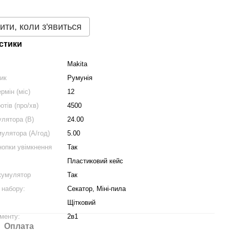
ити, коли з'явиться
стики
Makita
ник
Румунія
рмін (міс)
12
отів (про/хв)
4500
улятора (В)
24.00
мулятора (А/год)
5.00
нопки увімкнення
Так
Пластиковий кейс
кумулятор
Так
 набору:
Секатор, Міні-пила
Щітковий
менту:
2в1
Оплата