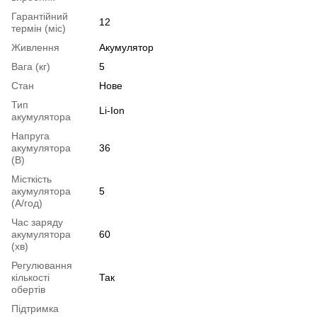
Гарантійний
12
термін (міс)
Живлення
Акумулятор
Вага (кг)
5
Стан
Нове
Тип
Li-Ion
акумулятора
Напруга
акумулятора
36
(В)
Місткість
акумулятора
5
(А/год)
Час заряду
акумулятора
60
(хв)
Регулювання
кількості
Так
обертів
Підтримка