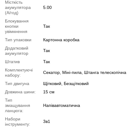
Місткість
акумулятора
5.00
(А/год)
Блокування
кнопки
Так
увімкнення
Тип упаковки
Картонна коробка
Додатковий
Так
акумулятор
Штатив
Так
Комплектуючі
Секатор, Міні-пила, Штанга телескопічна
набору:
Тип двигуна
Щітковий, Безщітковий
Довжина шини:
15 см
Тип
змащування
Напівавтоматична
ланцюга:
Набори
3в1
інструменту: