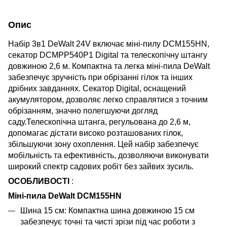
Опис
Набір 3в1 DeWalt 24V включає міні-пилу DCM155HN,
секатор DCMPP540P1 Digital та телескопічну штангу
довжиною 2,6 м. Компактна та легка міні-пила DeWalt
забезпечує зручність при обрізанні гілок та інших
дрібних завданнях. Секатор Digital, оснащений
акумулятором, дозволяє легко справлятися з точним
обрізанням, значно полегшуючи догляд
саду.Телескопічна штанга, регульована до 2,6 м,
допомагає дістати високо розташованих гілок,
збільшуючи зону охоплення. Цей набір забезпечує
мобільність та ефективність, дозволяючи виконувати
широкий спектр садових робіт без зайвих зусиль.
ОСОБЛИВОСТІ
:
Міні-пила DeWalt DCM155HN
Шина 15 см: Компактна шина довжиною 15 см
забезпечує точні та чисті зрізи під час роботи з