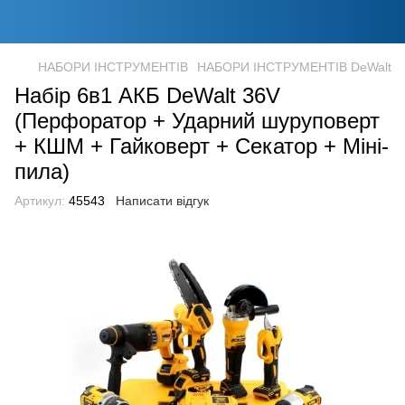
НАБОРИ ІНСТРУМЕНТІВ
НАБОРИ ІНСТРУМЕНТІВ DeWalt
Набір 6в1 АКБ DeWalt 36V
(Перфоратор + Ударний шуруповерт
+ КШМ + Гайковерт + Секатор + Міні-
пила)
Артикул:
45543
Написати відгук