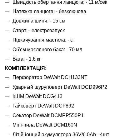
Швидкість обертання ланцюга: - 11 м/сек
Натяжка ланцюга: - безключова
Довжина шини: - 15 см
Старт: - електрозапуск
Підкачування мастила: - є
Об'єм масляного бака: - 70 мл
Вага: - 1,6 кг
КОМПЛЕКТАЦІЯ
:
Перфоратор DeWalt DCH133NT
Ударный шуруповерт DeWalt DCD996Р2
КШМ DeWalt DCG413
Гайковерт DeWalt DCF892
Секатор DeWalt DCMPP550P1
Міні-пила DeWalt DCM160N
Літій-іонний акумулятора 36V/6.0Ah - 4шт