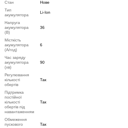
Стан
Нове
Тип
Li-Ion
акумулятора
Напруга
акумулятора
36
(В)
Місткість
акумулятора
6
(А/год)
Час заряду
акумулятора
90
(хв)
Регулювання
кількості
Так
обертів
Підтримка
постійної
кількості
Так
обертів під
навантаженням
Обмеження
пускового
Так