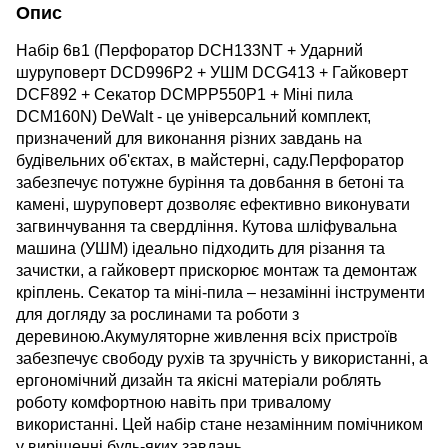
Опис
Набір 6в1 (Перфоратор DCH133NT + Ударний
шуруповерт DCD996Р2 + УШМ DCG413 + Гайковерт
DCF892 + Секатор DCMPP550P1 + Міні пила
DCM160N) DeWalt - це універсальний комплект,
призначений для виконання різних завдань на
будівельних об'єктах, в майстерні, саду.Перфоратор
забезпечує потужне буріння та довбання в бетоні та
камені, шуруповерт дозволяє ефективно виконувати
загвинчування та свердління. Кутова шліфувальна
машина (УШМ) ідеально підходить для різання та
зачистки, а гайковерт прискорює монтаж та демонтаж
кріплень. Секатор та міні-пила – незамінні інструменти
для догляду за рослинами та роботи з
деревиною.Акумуляторне живлення всіх пристроїв
забезпечує свободу рухів та зручність у використанні, а
ергономічний дизайн та якісні матеріали роблять
роботу комфортною навіть при тривалому
використанні. Цей набір стане незамінним помічником
у вирішенні будь-яких завдань.