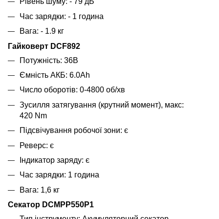
Рівень шуму: - 79 дБ
Час зарядки: - 1 година
Вага: - 1.9 кг
Гайковерт DCF892
Потужність: 36В
Ємність АКБ: 6.0Ah
Число оборотів: 0-4800 об/хв
Зусилля затягування (крутний момент), макс:
420 Nm
Підсвічування робочої зони: є
Реверс: є
Індикатор заряду: є
Час зарядки: 1 година
Вага: 1,6 кг
Секатор DCMPP550P1
Тип інструменту: Акумуляторний секатор