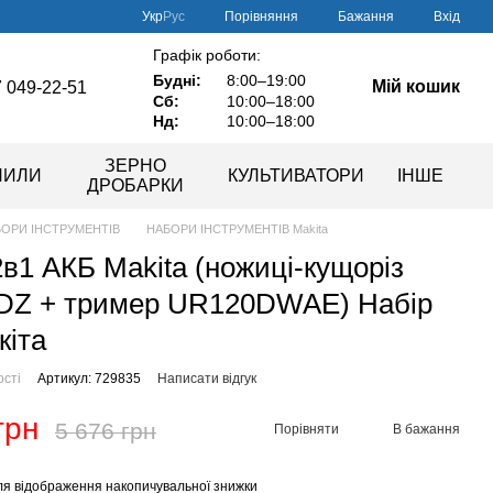
Порівняння
Укр
Рус
Бажання
Вхід
Графік роботи:
Будні:
8:00–19:00
Мій кошик
 049-22-51
Сб:
10:00–18:00
Нд:
10:00–18:00
ЗЕРНО
ПИЛИ
КУЛЬТИВАТОРИ
ІНШЕ
ДРОБАРКИ
ОРИ ІНСТРУМЕНТІВ
НАБОРИ ІНСТРУМЕНТІВ Makita
2в1 АКБ Makita (ножиці-кущоріз
DZ + тример UR120DWAE) Набір
кіта
ості
Артикул: 729835
Написати відгук
грн
5 676 грн
Порівняти
В бажання
я відображення накопичувальної знижки