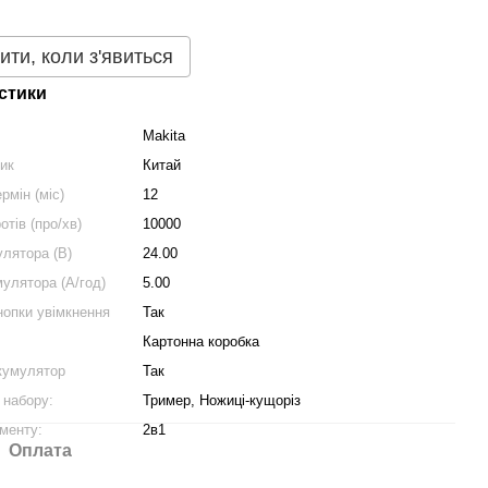
ити, коли з'явиться
стики
Makita
ник
Китай
рмін (міс)
12
отів (про/хв)
10000
улятора (В)
24.00
мулятора (А/год)
5.00
нопки увімкнення
Так
Картонна коробка
кумулятор
Так
 набору:
Тример, Ножиці-кущоріз
менту:
2в1
Оплата