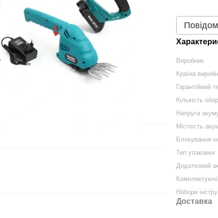
Повідом
Характери
Виробник
Країна вироб
Гарантійний те
Кількість обор
Напруга акум
Місткість аку
Блокування к
Тип упаковки
Додатковий а
Комплектуючі
Набори інстру
Доставка