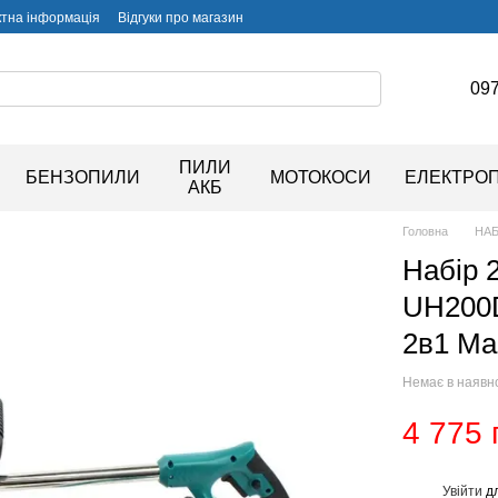
ктна інформація
Відгуки про магазин
097
ПИЛИ
БЕНЗОПИЛИ
МОТОКОСИ
ЕЛЕКТРО
АКБ
Головна
НАБ
Набір 
UH200
2в1 Ма
Немає в наявн
4 775 
Увійти
дл
%