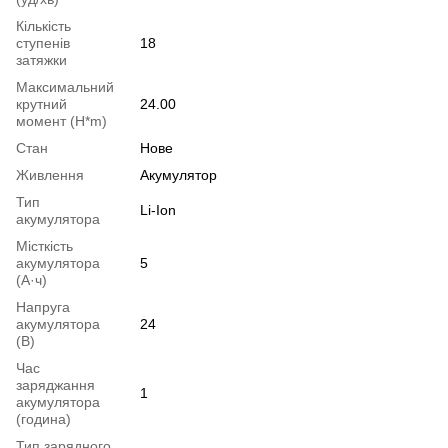
Кількість
ступенів
18
затяжки
Максимальний
крутний
24.00
момент (H*m)
Стан
Нове
Живлення
Акумулятор
Тип
Li-Ion
акумулятора
Місткість
акумулятора
5
(А·ч)
Напруга
акумулятора
24
(В)
Час
заряджання
1
акумулятора
(година)
Тип зарядного