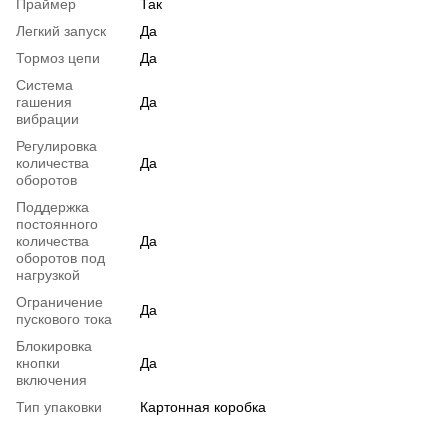
Праймер
Так
Легкий запуск
Да
Тормоз цепи
Да
Система
гашения
Да
вибрации
Регулировка
количества
Да
оборотов
Поддержка
постоянного
количества
Да
оборотов под
нагрузкой
Ограничение
Да
пускового тока
Блокировка
кнопки
Да
включения
Тип упаковки
Картонная коробка