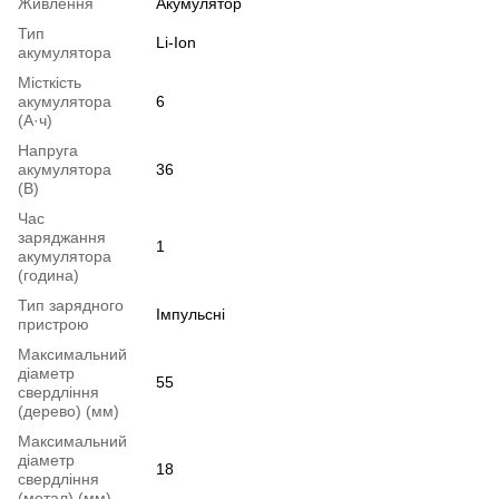
Живлення
Акумулятор
Тип
Li-Ion
акумулятора
Місткість
акумулятора
6
(А·ч)
Напруга
акумулятора
36
(В)
Час
заряджання
1
акумулятора
(година)
Тип зарядного
Імпульсні
пристрою
Максимальний
діаметр
55
свердління
(дерево) (мм)
Максимальний
діаметр
18
свердління
(метал) (мм)