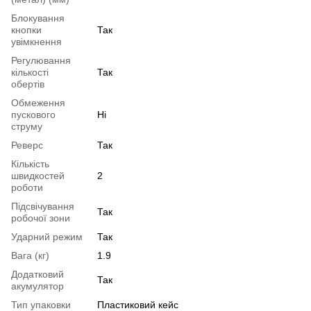
Блокування
кнопки
Так
увімкнення
Регулювання
кількості
Так
обертів
Обмеження
пускового
Ні
струму
Реверс
Так
Кількість
швидкостей
2
роботи
Підсвічування
Так
робочої зони
Ударний режим
Так
Вага (кг)
1.9
Додатковий
Так
акумулятор
Тип упаковки
Пластиковий кейс