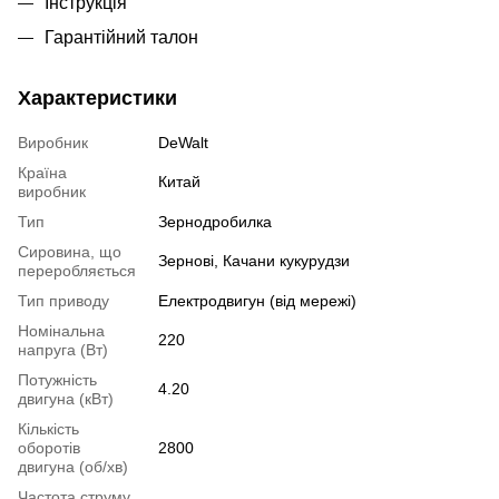
Інструкція
Гарантійний талон
Характеристики
Виробник
DeWalt
Країна
Китай
виробник
Тип
Зернодробилка
Сировина, що
Зернові, Качани кукурудзи
переробляється
Тип приводу
Електродвигун (від мережі)
Номінальна
220
напруга (Вт)
Потужність
4.20
двигуна (кВт)
Кількість
оборотів
2800
двигуна (об/хв)
Частота струму