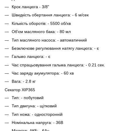
Крок ланцюга - 3/8"
Швидкість обертання ланцюга: - 6 м/сек
Кількість оборотів: - 5500 об/хв
Об'єм масляного бака: - 80 мл
Тип масляного насоса: - автоматичний
Безключове регулювання натягу ланцюга: - є
Гальмо ланцюга: - є
Час спрацьовування гальма ланцюга: - 0.21 сек.
Час заряду акумулятора: - 60 хв
Вага: - 2.8 кг
Секатор XIP365
Тип: - побутовий
Тип двигуна: - щітковий
Тип ножа: - односторонній
Номінальна напруга: - 36В
Місткість АКБ: - 6Ач