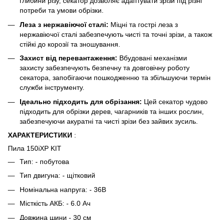
глибини різу, секатор дозволяє адаптувати зрізи під різні
потреби та умови обрізки.
Леза з нержавіючої сталі:
Міцні та гострі леза з
нержавіючої сталі забезпечують чисті та точні зрізи, а також
стійкі до корозії та зношування.
Захист від перевантаження:
Вбудовані механізми
захисту забезпечують безпечну та довговічну роботу
секатора, запобігаючи пошкодженню та збільшуючи термін
служби інструменту.
Ідеально підходить для обрізання:
Цей секатор чудово
підходить для обрізки дерев, чагарників та інших рослин,
забезпечуючи акуратні та чисті зрізи без зайвих зусиль.
ХАРАКТЕРИСТИКИ
:
Пила 150iXP KIT
Тип: - побутова
Тип двигуна: - щітковий
Номінальна напруга: - 36В
Місткість АКБ: - 6.0 Ач
Довжина шини - 30 см