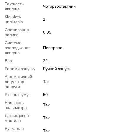
Тактность
Чотирьохтактний
двигуна
Кількість
1
циліндрів
Споживання
0.35
палива
Система
охолодження
Повітряна
двигуна
Вага
22
Режими запуску
Ручний запуск
Автоматичний
регулятор
Так
напруги
Рівень шуму
50
Наявність
Так
вольтметра
Датчик рівня
Так
мастила
Ручка для
Так