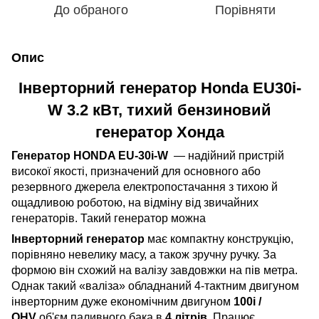
До обраного
Порівняти
Опис
Інверторний генератор Honda EU30i-
W 3.2 кВт, тихий бензиновий
генератор Хонда
Генератор HONDA EU-30i-W
— надійний пристрій
високої якості, призначений для основного або
резервного джерела електропостачання з тихою й
ощадливою роботою, на відміну від звичайних
генераторів. Такий генератор можна
Інверторний генератор
має компактну конструкцію,
порівняно невелику масу, а також зручну ручку. За
формою він схожий на валізу завдовжки на пів метра.
Однак такий «валіза» обладнаний 4-тактним двигуном
інверторним дуже економічним двигуном
100i /
OHV
об'єм паливного бака в
4 літрів
. Працює