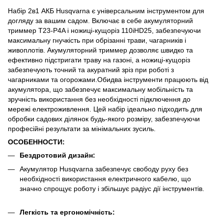
Набір 2в1 АКБ Husqvarna є універсальним інструментом для
догляду за вашим садом. Включає в себе акумуляторний
триммер T23-P4A і ножиці-кущоріз 110iHD25, забезпечуючи
максимальну гнучкість при обрізанні трави, чагарників і
живоплотів. Акумуляторний триммер дозволяє швидко та
ефективно підстригати траву на газоні, а ножиці-кущоріз
забезпечують точний та акуратний зріз при роботі з
чагарниками та огорожами.Обидва інструменти працюють від
акумулятора, що забезпечує максимальну мобільність та
зручність використання без необхідності підключення до
мережі електроживлення. Цей набір ідеально підходить для
обробки садових ділянок будь-якого розміру, забезпечуючи
професійні результати за мінімальних зусиль.
ОСОБЕННОСТИ:
Бездротовий дизайн:
Акумулятор Husqvarna забезпечує свободу руху без
необхідності використання електричного кабелю, що
значно спрощує роботу і збільшує радіус дії інструментів.
Легкість та ергономічність: