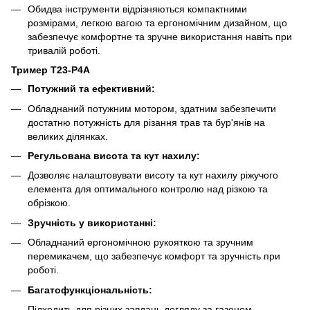
Обидва інструменти відрізняються компактними
розмірами, легкою вагою та ергономічним дизайном, що
забезпечує комфортне та зручне використання навіть при
тривалій роботі.
Тример T23-P4A
Потужний та ефективний:
Обладнаний потужним мотором, здатним забезпечити
достатню потужність для різання трав та бур'янів на
великих ділянках.
Регульована висота та кут нахилу:
Дозволяє налаштовувати висоту та кут нахилу ріжучого
елемента для оптимального контролю над різкою та
обрізкою.
Зручність у використанні:
Обладнаний ергономічною рукояткою та зручним
перемикачем, що забезпечує комфорт та зручність при
роботі.
Багатофункціональність:
Підходить для різних завдань догляду за газоном,