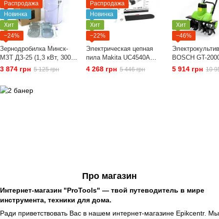
Распродажа
Распродажа
Новинка
Новинка
Хит
Хит
Хит
−24%
−22%
−46%
Зернодробилка Минск-
Электрическая цепная
Электрокульти
МЗТ ДЗ-25 (1,3 кВт, 300
пила Makita UC4540A
BOSCH GT-2000 
кг/час) |
(шина 40 см, 2.2 кВт) с
Культиватор
3 874 грн
4 268 грн
5 914 грн
5 125 грн
5 446 грн
10 9
кормоизмельчитель,
бесключевой натяжкой
электрический
крупорушка, дробилка,
цепи. Электропила
корморезка
макита
Про магазин
Интернет-магазин "ProTools" ― твой путеводитель в мире
инструмента, техники для дома.
Ради приветствовать Вас в нашем интернет-магазине Epikcentr. Мы