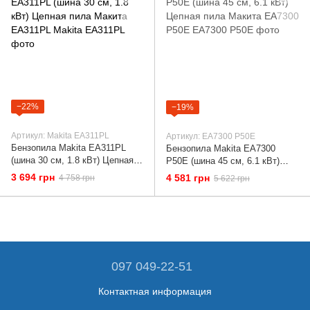
−22%
−19%
Артикул: Makita EA311PL
Артикул: EA7300 P50E
Бензопила Makita EA311PL
Бензопила Makita EA7300
(шина 30 см, 1.8 кВт) Цепная
P50E (шина 45 см, 6.1 кВт)
пила Макита EA311PL
Цепная пила Макита EA7300
3 694 грн
4 581 грн
4 758 грн
5 622 грн
P50E
097 049-22-51
Контактная информация