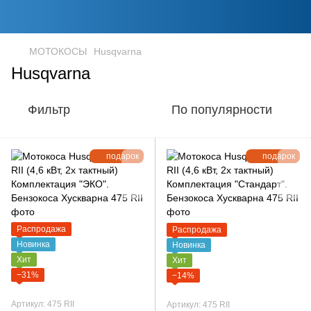
МОТОКОСЫ
Husqvarna
Husqvarna
Фильтр
По популярности
подарок
подарок
Распродажа
Распродажа
Новинка
Новинка
Хит
Хит
−31%
−14%
Артикул: 475 RII
Артикул: 475 RII