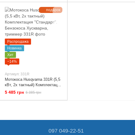
подарок
Распродажа
Новинка
Хит
−14%
Артикул: 331R
Мотокоса Husqvarna 331R (5,5
кВт, 2х тактный) Комплектация
"Стандарт". Бензокоса
5 485 грн
6 385 грн
Хускварна, триммер
097 049-22-51