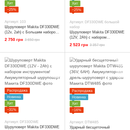
Хит
Хит
−25%
−25%
Артикул: 103
Артикул: DF330DWE большой
Шуруповерт Makita DF330DWE
набор
(12v, 2ah) с Большим набором
Шуруповерт Makita DF330DWE
инструментов + Тестер (КИТ-5)
(12V, 2Ah) с набором
2 750 грн
3 650 грн
инструментов (мультитулс),
2 523 грн
3 357 грн
Аккумуляторный шуруповерт
Макита
Распродажа
Распродажа
Новинка
Новинка
Хит
Хит
−31%
−16%
Артикул: DF330DWE
Артикул: DTW485
Шуруповерт Makita DF330DWE
Ударный бесщеточный