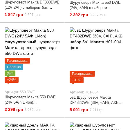
Шуруповерт Makita DF330DWE
Шуруповерт Makita 550 DWE
(12V 2Ah) с набором бит,
(24V, 5AH) с набором
сверл, насадок.
инструментов.
1 847 грн
2 392 грн
2 601 грн
3 292 грн
Аккумуляторный шуруповерт
Аккумуляторный шуруповерт
Макита
Макита
Распродажа
Новинка
Хит
Распродажа
−24%
−31%
Артикул: 550 DWE
Артикул: Н01-004
Шуруповерт Makita 550 DWE
5в1 Шуруповерт Makita
(24V 5A/h Li-Ion)
DF482DWE (36V, 6AH), АКБ
Аккумуляторный шуруповерт
набор 5в1 Макита
2 298 грн
5 001 грн
3 036 грн
7 211 грн
Макита, дрель шуруповерт