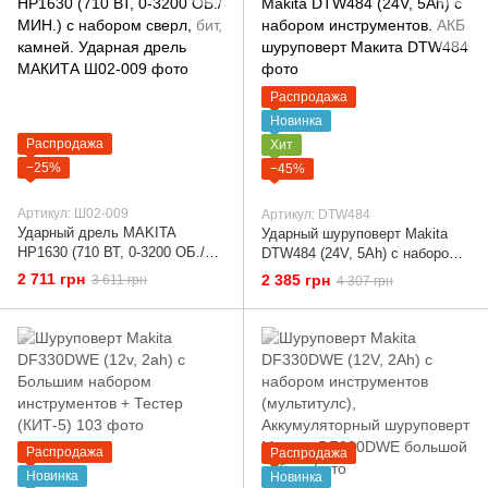
Распродажа
Новинка
Распродажа
Хит
−25%
−45%
Артикул: Ш02-009
Артикул: DTW484
Ударный дрель MAKITA
Ударный шуруповерт Makita
HP1630 (710 ВТ, 0-3200 ОБ./
DTW484 (24V, 5Ah) с набором
МИН.) с набором сверл, бит,
инструментов. АКБ
2 711 грн
2 385 грн
3 611 грн
4 307 грн
камней. Ударная дрель
шуруповерт Макита
МАКИТА
Распродажа
Распродажа
Новинка
Новинка