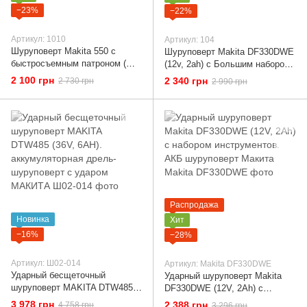
−23%
−22%
Артикул: 1010
Артикул: 104
Шуруповерт Makita 550 с
Шуруповерт Makita DF330DWE
быстросъемным патроном (
(12v, 2ah) с Большим набором
Шуруповерт Макита)
инструментов (КИТ-6)
2 100 грн
2 340 грн
2 730 грн
2 990 грн
Шуруповерт Макита
Распродажа
Новинка
Хит
−16%
−28%
Артикул: Ш02-014
Артикул: Makita DF330DWE
Ударный бесщеточный
Ударный шуруповерт Makita
шуруповерт MAKITA DTW485
DF330DWE (12V, 2Ah) с
(36V, 6AH). аккумуляторная
набором инструментов. АКБ
3 978 грн
2 388 грн
4 758 грн
3 296 грн