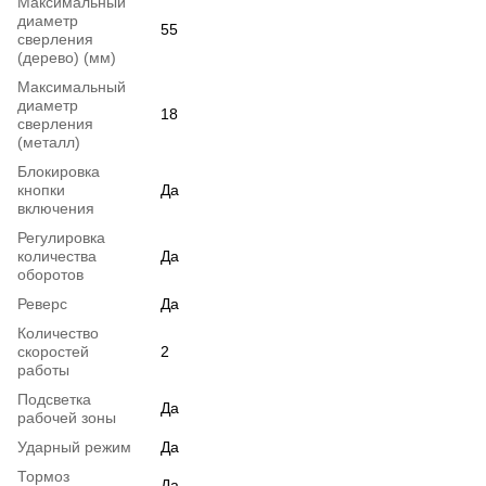
Максимальный
диаметр
55
сверления
(дерево) (мм)
Максимальный
диаметр
18
сверления
(металл)
Блокировка
кнопки
Да
включения
Регулировка
количества
Да
оборотов
Реверс
Да
Количество
скоростей
2
работы
Подсветка
Да
рабочей зоны
Ударный режим
Да
Тормоз
Да