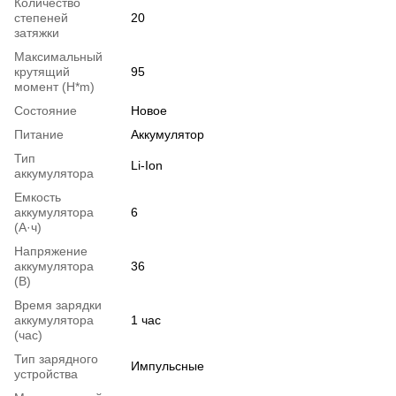
Количество
степеней
20
затяжки
Максимальный
крутящий
95
момент (H*m)
Состояние
Новое
Питание
Аккумулятор
Тип
Li-Ion
аккумулятора
Емкость
аккумулятора
6
(А·ч)
Напряжение
аккумулятора
36
(В)
Время зарядки
аккумулятора
1 час
(час)
Тип зарядного
Импульсные
устройства