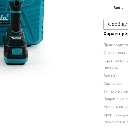
Войти
дл
%
Сообщит
Характери
Производите
Страна произ
Гарантийный с
Питание
Вес (кг)
Состояние
Тип аккумуля
Напряжение а
Емкость аккум
Время заряда
Регулировка 