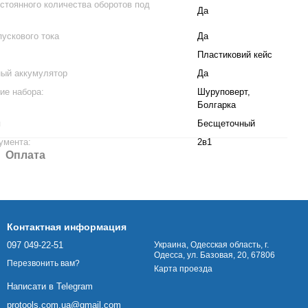
стоянного количества оборотов под
Да
пускового тока
Да
Пластиковий кейс
ый аккумулятор
Да
ие набора:
Шуруповерт,
Болгарка
я
Бесщеточный
умента:
2в1
Оплата
Контактная информация
097 049-22-51
Украина, Одесская область, г.
Одесса, ул. Базовая, 20, 67806
Перезвонить вам?
Карта проезда
Написати в Telegram
protools.com.ua@gmail.com