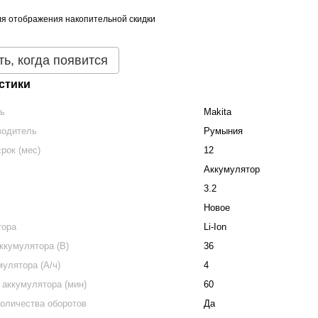
я отображения накопительной скидки
ь, когда появится
стики
ль
Makita
водитель
Румыния
рок (мес)
12
Аккумулятор
3.2
Новое
тора
Li-Ion
ккумулятора (В)
36
улятора (А/ч)
4
 аккумулятора (мин)
60
количества оборотов
Да