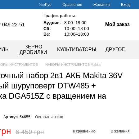
Сравнение
Укр
Рус
Желания
Вход
График работы:
Будние:
8:00–19:00
Мой заказ
 049-22-51
Сб:
10:00–18:00
Вс:
10:00–18:00
ЗЕРНО
ИЛЫ
КУЛЬТИВАТОРЫ
ДРУГОЕ
ДРОБИЛКИ
БОРЫ ИНСТРУМЕНТОВ
НАБОРЫ ИНСТРУМЕНТОВ Makita
очный набор 2в1 АКБ Makita 36V
ый шуруповерт DTW485 +
ка DGA515Z с вращением на
Артикул: 54655
Оставить отзыв
грн
6 459 грн
К сравнению
В желания