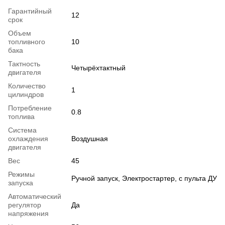
Гарантийный
12
срок
Объем
топливного
10
бака
Тактность
Четырёхтактный
двигателя
Количество
1
цилиндров
Потребление
0.8
топлива
Система
охлаждения
Воздушная
двигателя
Вес
45
Режимы
Ручной запуск, Электростартер, с пульта ДУ
запуска
Автоматический
регулятор
Да
напряжения